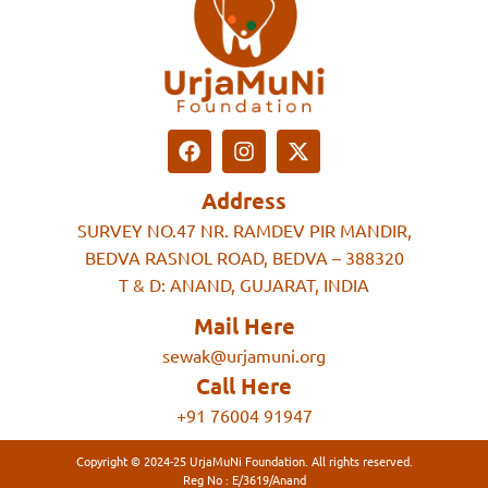
Address
SURVEY NO.47 NR. RAMDEV PIR MANDIR,
BEDVA RASNOL ROAD, BEDVA – 388320
T & D: ANAND, GUJARAT, INDIA
Mail Here
sewak@urjamuni.org
Call Here
+91 76004 91947
Copyright © 2024-25 UrjaMuNi Foundation. All rights reserved.
Reg No : E/3619/Anand