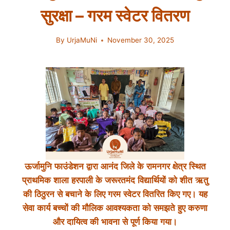
सुरक्षा – गरम स्वेटर वितरण
By
UrjaMuNi
November 30, 2025
ऊर्जामुनि फाउंडेशन द्वारा आनंद जिले के रामनगर क्षेत्र स्थित
प्राथमिक शाला हरपाली के जरूरतमंद विद्यार्थियों को शीत ऋतु
की ठिठुरन से बचाने के लिए गरम स्वेटर वितरित किए गए। यह
सेवा कार्य बच्चों की मौलिक आवश्यकता को समझते हुए करुणा
और दायित्व की भावना से पूर्ण किया गया।