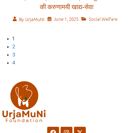
की करुणामयी खाद्य-सेवा
June 1, 2025
Social Welfare
By
UrjaMuNi
1
2
3
4