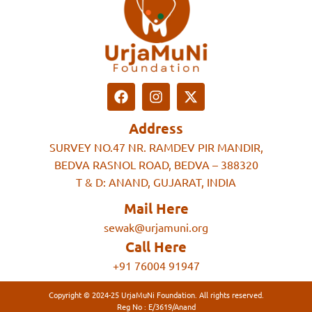
Address
SURVEY NO.47 NR. RAMDEV PIR MANDIR,
BEDVA RASNOL ROAD, BEDVA – 388320
T & D: ANAND, GUJARAT, INDIA
Mail Here
sewak@urjamuni.org
Call Here
+91 76004 91947
Copyright © 2024-25 UrjaMuNi Foundation. All rights reserved.
Reg No : E/3619/Anand